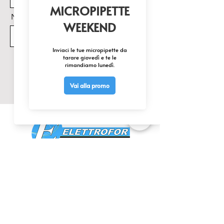
Nome Prodotto di interesse
Invia
CONTATTACI
0425 474533
comm@elettrofor.it