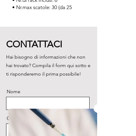
• Nr.di rack inclusi: 6

• Nr.max scatole: 30 (da 25 
posti)

• Apertura collo: 127 mm

• Dimensioni esterne Ø x H:  
508x673 mm

CONTATTACI
• Peso a vuoto: 19 kg

• Peso a pieno carico: 56 kg
Hai bisogno di informazioni che non
hai trovato? Compila il form qui sotto e
ti risponderemo il prima possibile!
Nome
Cognome