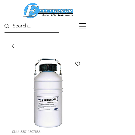
SKU: 33011507886