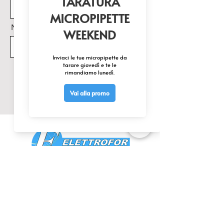
Nome Prodotto di interesse
Invia
CONTATTACI
0425 474533
comm@elettrofor.it