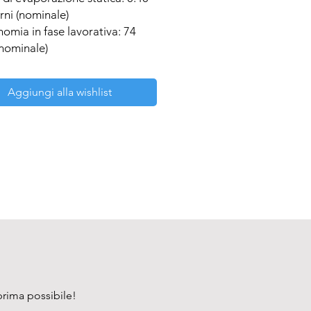
orni (nominale)

omia in fase lavorativa: 74 
(nominale)
Aggiungi alla wishlist
prima possibile!