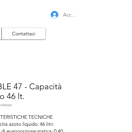
Accedi
Contattaci
LE 47 - Capacità
o 46 lt.
1498684
TERISTICHE TECNICHE

tà azoto liquido: 46 litri

 di evaporazione statica: 0.40 