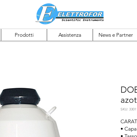
Prodotti
Assistenza
News e Partner
DOB
azot
SKU: 3301
CARAT
• Capaci
• Tasso