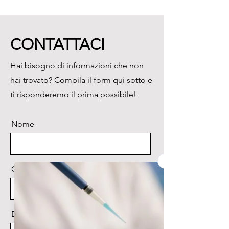
pavimenti e altro ancora

Misurazione non invasiva e allo 
stesso tempo precisa, fino a 5 
CONTATTACI
cm di profondità del materiale

10 tipologie di materiali e di 
Hai bisogno di informazioni che non
legno già registrati nello 
hai trovato? Compila il form qui sotto e
strumento

Display retroilluminato, funzione 
ti risponderemo il prima possibile!
Hold, memoria dei valori min e 
max, forma maneggevole
Nome
Cognome
Email