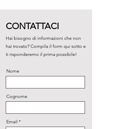
viene elaborato a piena 
potenza, limitando l'aumento 
della temperatura ed è 
CONTATTACI
essenziale per campioni sensibili 
al calore.

Hai bisogno di informazioni che non
MODALITÀ COSTANT POWER 
hai trovato? Compila il form qui sotto e
- selezionabile per campioni con 
applicazioni di calore non 
ti risponderemo il prima possibile!
critiche.

TIMER - da 0 a 15 minuti
Nome
Cognome
Email