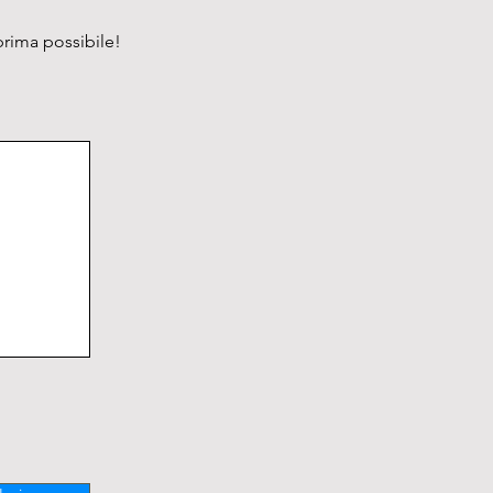
oni interne: 530 x 463 x 1533 
prima possibile!
3 Kg

totale: 402 lt.

SORI

di ricambio (cod.art.F007)

per formaldeide (cod.art.F007F)

 aggiuntivi (verniciati o INOX)

te in PVC

a E-Flow® (Cod.EC01)