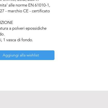
ita’ alle norme EN 61010-1, 
7 - marchio CE - certificato 
ZIONE

atura a polveri epossidiche 
o.

i, 1 vasca di fondo.

a carbone attivo granulare 
®.

Aggiungi alla wishlist
or® per la sostituzione della 
trante.

aspiratore autoestinguente.

 pallettizzato certificato.

azione RC Prodotti.

LI

oni esterne: 600 x 500 x 1990 