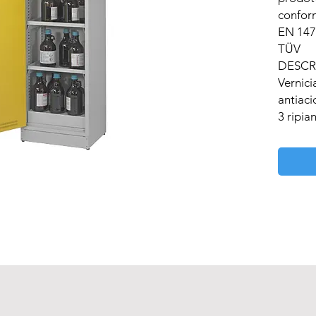
conform
EN 1472
TÜV

DESCRI
Vernici
antiacid
3 ripian
Filtro 
Carbox
Cunctat
cella fil
Elettro
Zoccolo
Assicur
DETTAG
Dimensi
mm
