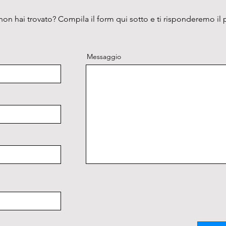
Dimensi
mm

on hai trovato? Compila il form qui sotto e ti risponderemo il 
Peso: 8
Volume 
ACCES
Messaggio
Filtro 
Filtro 
Ripiani
Vaschet
Sistem