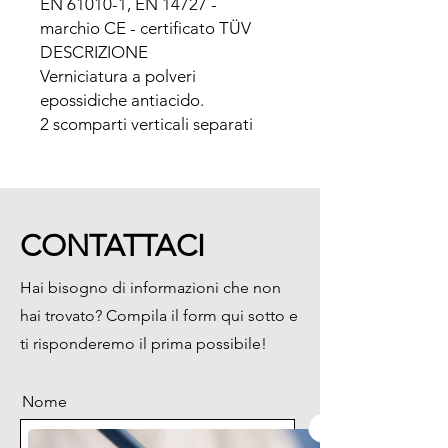
EN 61010-1, EN 14727 - 
marchio CE - certificato TÜV

DESCRIZIONE

Verniciatura a polveri 
epossidiche antiacido.

2 scomparti verticali separati 
estraibili all’apertura delle 
porte.

4 ripiani regolabili in altezza con 
contenitore a vaschetta per 
CONTATTACI
ciascuno scompartimento.

Filtro a carbone attivo granulare 
Hai bisogno di informazioni che non
Carbox®.

hai trovato? Compila il form qui sotto e
Cunctator® per la sostituzione 
della cella filtrante.

ti risponderemo il prima possibile!
Elettroaspiratore 
autoestinguente.

Nome
Zoccolo pallettizzato certificato.

Assicurazione RC Prodotti.
