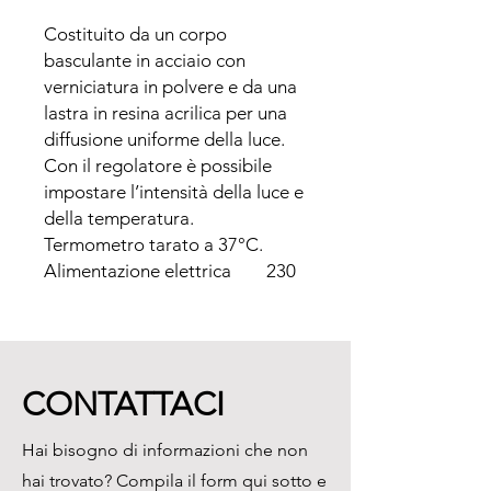
Costituito da un corpo 
basculante in acciaio con 
verniciatura in polvere e da una 
lastra in resina acrilica per una 
diffusione uniforme della luce. 
Con il regolatore è possibile 
impostare l’intensità della luce e 
della temperatura. 

Termometro tarato a 37°C.

Alimentazione elettrica        230 
V - 50 Hz

Assorbimento         30 W

Dimensioni piano di lavoro mm.        
250x85

CONTATTACI
Dimensioni d’ingombro mm.        
360x150x150h

Hai bisogno di informazioni che non
Peso netto Kg.        3
hai trovato? Compila il form qui sotto e