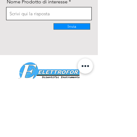
Nome Prodotto di interesse
Invia
CONTATTACI
0425 474533
comm@elettrofor.it
Via della Cooperazione, 38-40