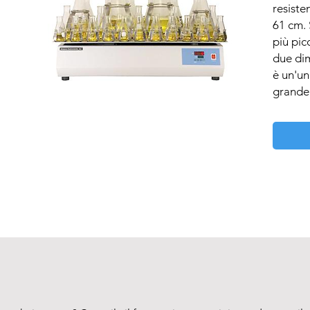
resiste
61 cm. 
più pic
due dim
è un'un
grande 
signific