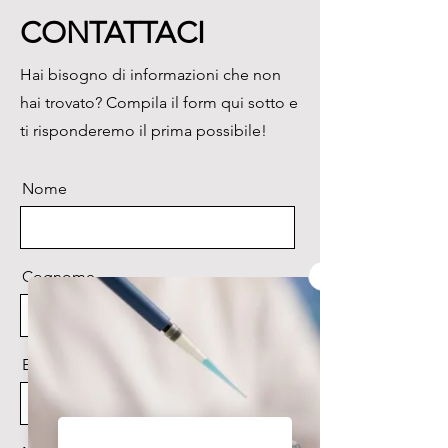
precisione di controllo, la 
CONTATTACI
temperatura di riscaldamento 
arriva ai 550°C.
Hai bisogno di informazioni che non
hai trovato? Compila il form qui sotto e
ti risponderemo il prima possibile!
Nome
Cognome
Email