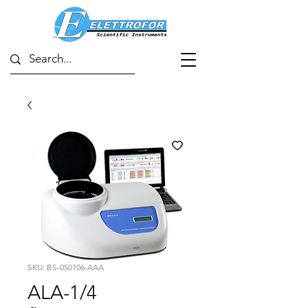
SKU: BS-050106-AAA
ALA-1/4