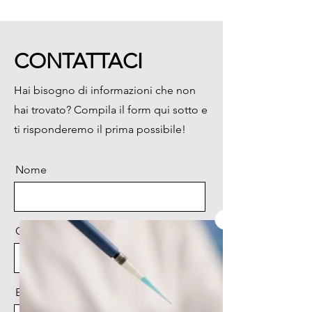
polarizzazione della luce 
trasmessa e incidente.

Illuminazione trasmessa:

CONTATTACI
X-LED8 (potenza 8W).

Epiilluminazione:

Hai bisogno di informazioni che non
Attacco speciale con LED, 
hai trovato? Compila il form qui sotto e
bianco integrato ad alta 
potenza.
ti risponderemo il prima possibile!
Nome
Cognome
Email