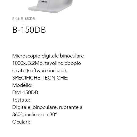
SKU: B-150DB
B-150DB
Microscopio digitale binoculare 
1000x, 3.2Mp, tavolino doppio 
strato (software incluso).

SPECIFICHE TECNICHE:

Modello:

DM-150DB

Testata:

Digitale, binoculare, ruotante a 
360°, inclinato a 30°

Oculari:

WF10X/18mm

Revolver:
