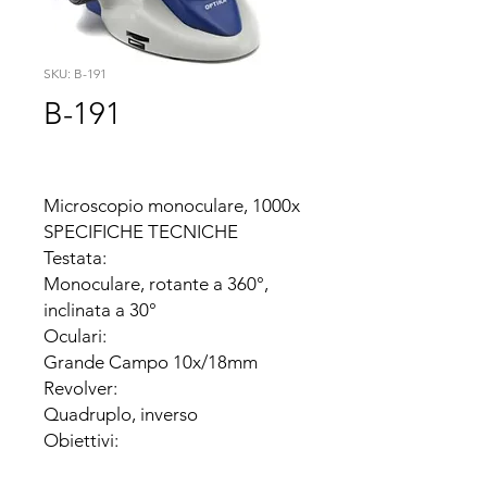
SKU: B-191
B-191
Microscopio monoculare, 1000x

SPECIFICHE TECNICHE

Testata:

Monoculare, rotante a 360°, 
inclinata a 30°

Oculari:

Grande Campo 10x/18mm

Revolver:

Quadruplo, inverso

Obiettivi:

DIN Acromatici, 4x/0.10, 