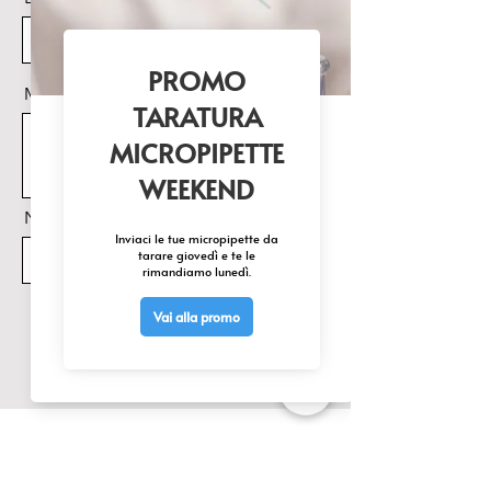
Alimentazione:

Alimentatore esterno 100-240 
Vac50-60 Hz, uscita 6Vdc
Messaggio
Nome Prodotto di interesse
Invia