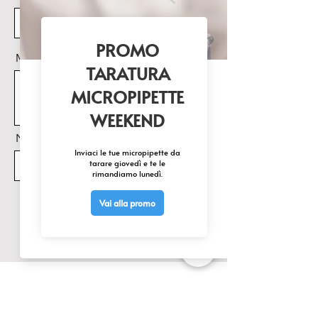
Alimentazione

Alimentatore esterno 100- 240 
Vac 50- 60Hz Uscita 6Vdc
Messaggio
Nome Prodotto di interesse
Invia