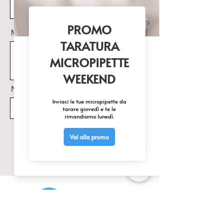
100-240Vac 50- 60Hz / Output 
6Vdc 1A
Messaggio
Nome Prodotto di interesse
Invia