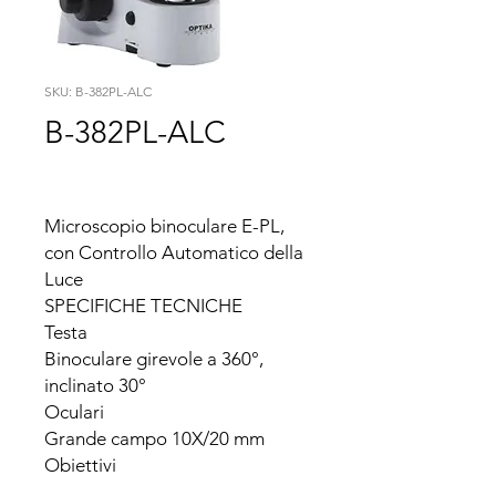
SKU: B-382PL-ALC
B-382PL-ALC
Microscopio binoculare E-PL, 
con Controllo Automatico della 
Luce

SPECIFICHE TECNICHE

Testa

Binoculare girevole a 360°, 
inclinato 30°

Oculari

Grande campo 10X/20 mm

Obiettivi

E-PLAN 4x, 10x, 40x, 100x (oil)
