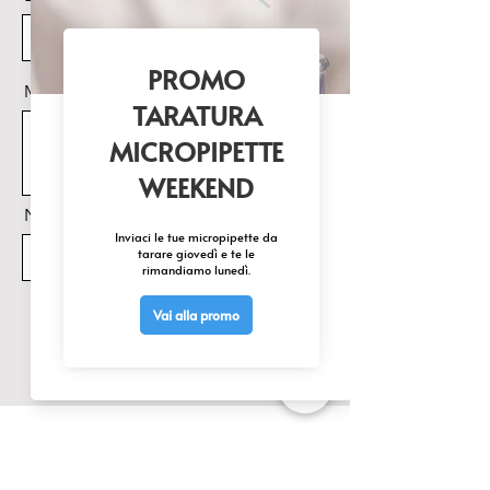
Alimentatore esterno: Input 
100-240Vac 50-60Hz / Output 
6Vdc 1A
Messaggio
Nome Prodotto di interesse
Invia