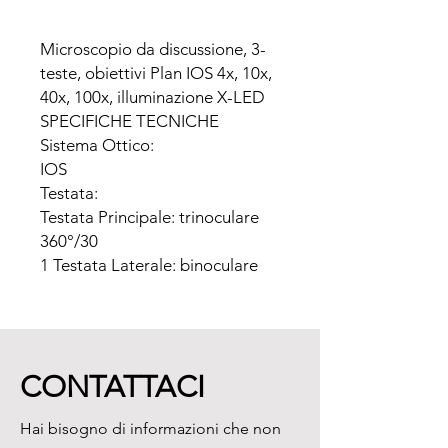
Microscopio da discussione, 3-
teste, obiettivi Plan IOS 4x, 10x, 
40x, 100x, illuminazione X-LED

SPECIFICHE TECNICHE

Sistema Ottico:

IOS

Testata:

Testata Principale: trinoculare 
360°/30

1 Testata Laterale: binoculare 
360°/30°

Oculare:

Testata Principale: 
WF10X/22mm

CONTATTACI
Testata Laterale: WF10x/20mm

Obiettivi:

Hai bisogno di informazioni che non
Planacromatici corretti 