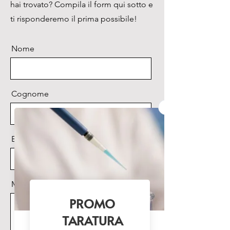
hai trovato? Compila il form qui sotto e
all’INFINITO 4x, 10x, 40x, 100x 
(immersione ad olio)

ti risponderemo il prima possibile!
Revolver:

Quintuplo inverso

Nome
Tavolino:

Doppio strato con traslatore 
scorrevole,175x145 mm

Messa a fuoco:

Cognome
Messa a fuoco macro e 
micrometrica coassiale

Condensatore:

Email
A.N. 0.90 Swing-out centrabile

Illuminatore:

Illuminatore OPTIKA X-LED.

Discussione puntatore laser 
Messaggio
sotto la testata.