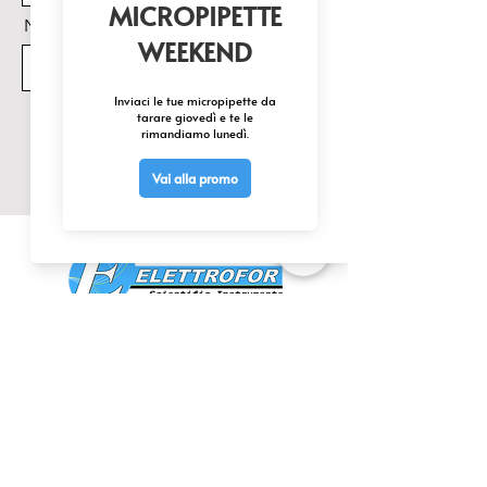
Nome Prodotto di interesse
Invia
CONTATTACI
0425 474533
comm@elettrofor.it
Via della Cooperazione, 38-40