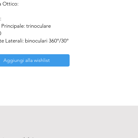
 Ottico:



 Principale: trinoculare 


te Laterali: binoculari 360°/30°

:

a Principale: WF10X/22mm

Aggiungi alla wishlist
e Laterali: WF10x/20mm

i:

omatici corretti all’INFINITO 
, 40x, 100x (immersione ad 
r:

lo inverso

:

strato con traslatore 
vole,175x145 mm

 fuoco: 
