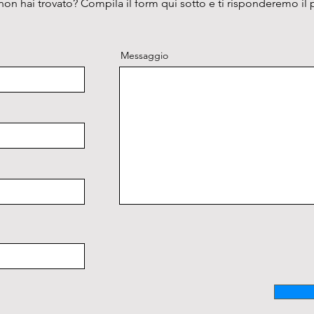
on hai trovato? Compila il form qui sotto e ti risponderemo il 
Messa 
coassial
Conden
Messaggio
A.N. 0.
Illumina
Illumin
Discuss
testata