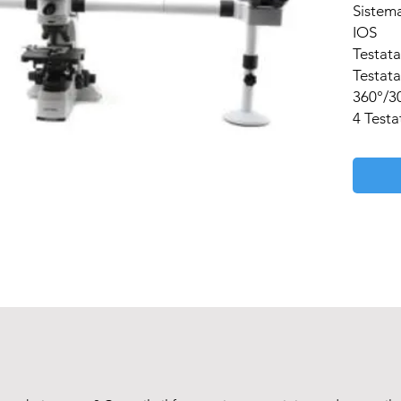
Sistema
IOS

Testata:
Testata
360°/30
4 Testa
Oculare
Testat
Testat
Obiettiv
Planacr
4x, 10x
olio)

Revolve
Quintup
Tavolino
Doppio 
scorre
Messa a