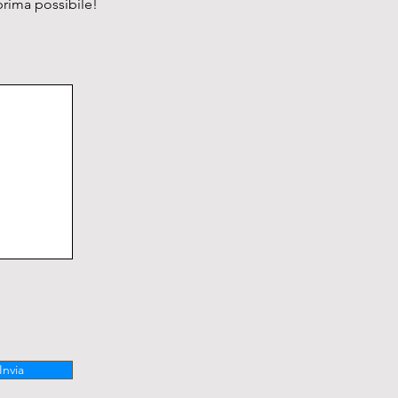
prima possibile!
a fuoco macro e micrometrica 
e

satore:

90 Swing-out centrabile

tore:

atore OPTIKA X-LED. 
ione puntatore laser sotto la 
.
Invia