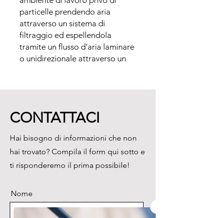
ambiente di lavoro privo di 
particelle prendendo aria 
attraverso un sistema di 
filtraggio ed espellendola 
tramite un flusso d'aria laminare 
o unidirezionale attraverso un 
piano di lavoro.

La cappa a flusso laminare è 
racchiusa ai lati e mantenuta a 
pressione positiva costante per 
CONTATTACI
evitare l'infiltrazione di aria 
dall’ambiente contaminato.
Hai bisogno di informazioni che non
hai trovato? Compila il form qui sotto e
ti risponderemo il prima possibile!
Nome