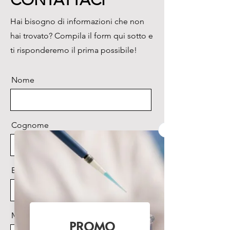
CONTATTACI
più piccolo hanno anche uno 
Hai bisogno di informazioni che non
schermo anti vento.

hai trovato? Compila il form qui sotto e
La precisione e l’accuratezza 
vengono garantite 
ti risponderemo il prima possibile!
automaticamente mediante 
calibrazione interna, che tiene 
Nome
anche in considerazione le 
variazioni di temperature e dei 
flussi di lavoro.

Altre caratteristiche:

Cognome
Facile accesso alle funzioni 
principali e agli archivi mediante 
tasti di navigazione dedicati, 
Email
posti sul display. Possibilità di 
personalizzare fino a 4 tasti 
funzione.

Porte di comunicazione: 2 seriali 
Messaggio
tipo RS 232, 2 USB (una di tipo 