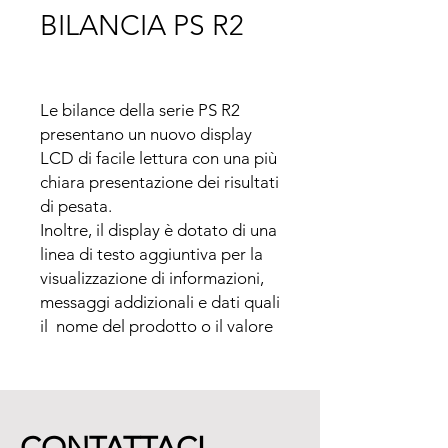
BILANCIA PS R2
Le bilance della serie PS R2 
presentano un nuovo display 
LCD di facile lettura con una più 
chiara presentazione dei risultati 
di pesata. 

Inoltre, il display è dotato di una 
linea di testo aggiuntiva per la 
visualizzazione di informazioni, 
messaggi addizionali e dati quali 
il  nome del prodotto o il valore 
della tara.

Modelli con due tipi di piatto di 
pesata con dimensioni di 
128x128 o 195x195 cm. Le 
bilance con il piatto di pesata 