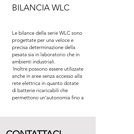
BILANCIA WLC
Le bilance della serie WLC sono 
progettate per una veloce e 
precisa determinazione della 
pesata sia in laboratorio che in 
ambienti industriali.

 Inoltre possono essere utilizzate 
anche in aree senza accesso alla 
rete elettrica in quanto dotate 
di batterie ricaricabili che 
permettono un'autonomia fino a 
45 ore.

Il piatto di pesata in acciaio 
inossidabile di 125x145 o 
195x195mm, a seconda del 
modello, un display LCD 