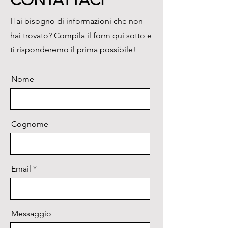
CONTATTACI
retroilluminato e una porta RS 
Hai bisogno di informazioni che non
232 completano la dotazione di 
hai trovato? Compila il form qui sotto e
serie.

La calibrazione è esterna.

ti risponderemo il prima possibile!
Le bilance sono predisposte per 
eseguire pesate sospese sotto 
Nome
bilancia per tutti quei campioni 
di forma irregolare e/o a carica 
magnetica rilevante.

Principali funzioni:

Cognome
Conteggio pezzi.

Misura in newton.

Peso percentuale.

Email
Peso di riferimento con limite 
superiore ed inferiore.

Peso di animali.
Messaggio