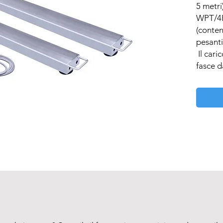
5 metri
WPT/4P2
(conten
pesanti)
 Il carico può essere posizionato sulle 
fasce d
standar
WPT/4P2
version