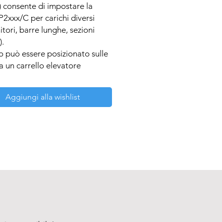
) consente di impostare la 
xxx/C per carichi diversi 
itori, barre lunghe, sezioni 
.

a un carrello elevatore 
d. Le bilance a fasce 
xxx/H sono realizzate in 
Aggiungi alla wishlist
e in acciaio inossidabile.