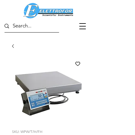
SKU: WPW/T/H/FH