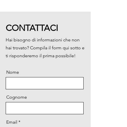
collegando più bilance ad uno 
stesso computer supportato 
dall'applicazione System E2R 
offerta da RADWAG.
CONTATTACI
Hai bisogno di informazioni che non
hai trovato? Compila il form qui sotto e
ti risponderemo il prima possibile!
Nome
Cognome
Email