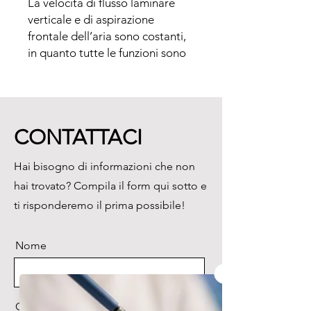
La velocità di flusso laminare 
verticale e di aspirazione 
frontale dell’aria sono costanti, 
in quanto tutte le funzioni sono 
autocontrollate dal 
microprocessore e visualizzate 
sul pannello di comando e 
programmazione LCD, touch 
CONTATTACI
screen da 5.7” TFT, display 
(320x240 pixel).

Hai bisogno di informazioni che non
Il flusso d’aria generato è 
hai trovato? Compila il form qui sotto e
uniforme e unidirezionale 
formato da filetti di aria sterili 
ti risponderemo il prima possibile!
paralleli che si muovono alla 
medesima velocità in tutti i 
Nome
punti, così da creare una 
corrente d’aria omogenea senza 
turbolenze.

In un ambiente sterile così 
Cognome