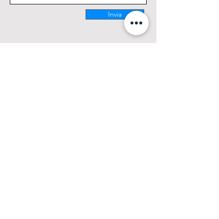
Invia
CONTATTACI
0425 474533
comm@elettrofor.it
Via della Cooperazione, 38-40
45100 Borsea (Ro) Italy