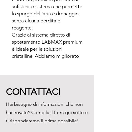
sofisticato sistema che permette 
lo spurgo dell'aria e drenaggio 
senza alcuna perdita di 
reagente. 

Grazie al sistema diretto di 
spostamento LABMAX premium 
è ideale per le soluzioni 
cristalline. Abbiamo migliorato 
la manopola di regolazione per 
una dispensazione rapida e 
precisa del volume.Inoltre, 
abbiamo aggiunto il 
CONTATTACI
meccanismo di ricalibrazione 
incorporato.
Hai bisogno di informazioni che non
hai trovato? Compila il form qui sotto e
ti risponderemo il prima possibile!