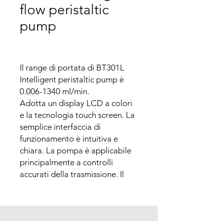
flow peristaltic
pump
Il range di portata di BT301L 
Intelligent peristaltic pump è 
0.006-1340 ml/min. 

Adotta un display LCD a colori 
e la tecnologia touch screen. La 
semplice interfaccia di 
funzionamento è intuitiva e 
chiara. La pompa è applicabile 
principalmente a controlli 
accurati della trasmissione. Il 
display e il controllo  della 
portata accumulano volume di 
erogazione in accordo con le 