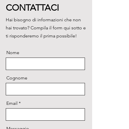
esigenze dell’utente. La funzione 
CONTATTACI
di dispensazione può realizzare 
la dispensazione di liquidi a 
Hai bisogno di informazioni che non
ripetizione nel tempo.
hai trovato? Compila il form qui sotto e
ti risponderemo il prima possibile!
Nome
Cognome
Email
Messaggio