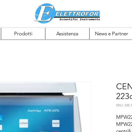
Prodotti
Assistenza
News e Partner
CEN
223
SKU: 335.
MPW22
MPW223
centrif