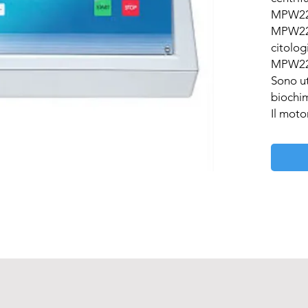
MPW223
MPW223
citologi
MPW223
Sono ut
biochimi
Il moto
spazzol
manuten
micropr
presele
display
tempo e
ottimiz
della f
deceler
e di acc
centrif