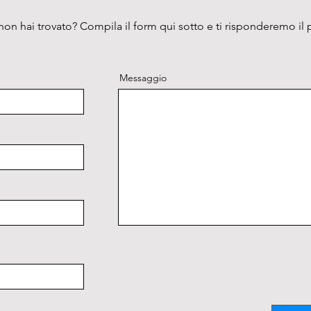
“SHORT”
sbilanc
on hai trovato? Compila il form qui sotto e ti risponderemo il 
Sicurezz
- Non è
durante
Messaggio
- Non è
di cent
coperch
- confo
CEI EN 
 CEI EN 61010-2-020 (classif. CEI :66-
7)

 TUV