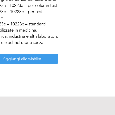
a - 10223a – per column test

c – 10223c – per test 
ci

e – 10223e – standard

ilizzate in medicina, 
ca, industria e altri laboratori.

re è ad induzione senza 
e, non necessita quindi di 
zione; controllo a 
Aggiungi alla wishlist
ocessore per la

zione di velocità, tempo; 
 LCD dei parametri: velocità, 
 forza centrifuga relativa; 
zazione

orza di accelerazione e di 
azione; vasta gamma di rotori 
essori; funzione di 
ugazione
