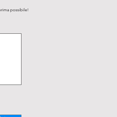
; sistema di protezione dello 
iamento.

prima possibile!
a:

 possibile aprire il coperchio 
 la centrifugazione

 possibile iniziare l’operazione 
rifugazione quando il 
io è aperto

rme alle Direttive Europee rif. 
61010-1 (classif. CEI : 66-5)
