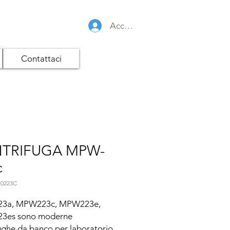
Accedi
Contattaci
TRIFUGA MPW-
c
10223C
3a, MPW223c, MPW223e, 
es sono moderne 
ughe da banco per laboratorio.
