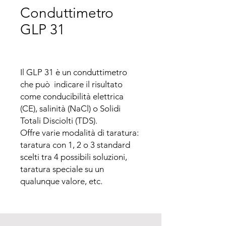
Conduttimetro
GLP 31
Il GLP 31 è un conduttimetro 
che può  indicare il risultato 
come conducibilità elettrica 
(CE), salinità (NaCl) o Solidi 
Totali Disciolti (TDS).

Offre varie modalità di taratura: 
taratura con 1, 2 o 3 standard 
scelti tra 4 possibili soluzioni, 
taratura speciale su un 
qualunque valore, etc.

Permette l’utilizzo di tre 
modalità di misura: per stabilità, 
in continuo o per tempo, con 