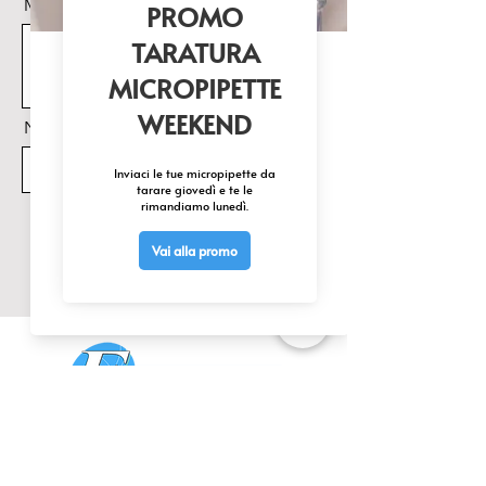
Messaggio
esempio, di un 
autocampionatore.
Nome Prodotto di interesse
Invia
CONTATTACI