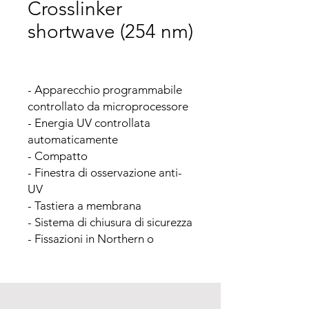
Crosslinker
shortwave (254 nm)
- Apparecchio programmabile 
controllato da microprocessore

- Energia UV controllata 
automaticamente

- Compatto

- Finestra di osservazione anti-
UV

- Tastiera a membrana

- Sistema di chiusura di sicurezza

- Fissazioni in Northern o 
Southern blotting

- Fissazione di acidi nucleici sulle 
membrane blotting in nylon o in 
nitrocellulosa
