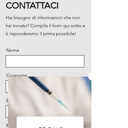
CONTATTACI
- Riduzione della 
contaminazione nelle tecniche 
Hai bisogno di informazioni che non
PCR

hai trovato? Compila il form qui sotto e
- Nicking del DNA colorato dal 
bromuro di etidio in gel di 
ti risponderemo il prima possibile!
agarosio

- Mapping di geni per clivaggio 
Nome
di dimeri di Timina

- Screening di mutazioni RecA

- Facilita la polimerizzazione di 
adesivi e inchiostri

Cognome
- Sterilizzazione
Email
Messaggio