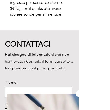
ingresso per sensore esterno 
(NTC) con il quale, attraverso 
idonee sonde per alimenti, è 
possibile misurare la 
temperatura interna delle merci 
o la temperatura tra 
l'imballaggio e le merci 
CONTATTACI
congelate confezionate.

Come tutti i data logger di 
Hai bisogno di informazioni che non
Testo per le applicazioni nel 
hai trovato? Compila il form qui sotto e
settore alimentare, testo 175 T2 
è stato testato secondo la 
ti risponderemo il prima possibile!
norma DIN EN 12830 dalla 
divisione di prova ATP del TÜV 
Nome
Sud.

Ampia memoria per 1 milione di 
valori di misura

• Durata batteria fino a 3 anni

Cognome
• Batterie standard (AAA) 