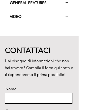
GENERAL FEATURES
High quality motor with excellent
VIDEO
precision and accuracy.
Electronic control provides a
watch the video
fatigue-free operation.
Remote control panel prevents
manual disturbance during
operation.
CONTATTACI
Built-in magnetic stirrer for a
complete and easy operation.
Hai bisogno di informazioni che non
hai trovato? Compila il form qui sotto e
ti risponderemo il prima possibile!
Nome