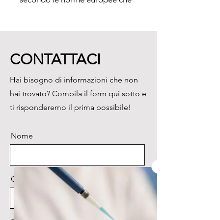
secondo le norme americane.

Vantaggi:

Sonde su misura, secondo le 
CONTATTACI
esigenze del cliente

Misure facilmente leggibili 
Hai bisogno di informazioni che non
grazie all'ampio display
hai trovato? Compila il form qui sotto e
ti risponderemo il prima possibile!
Nome
Cognome