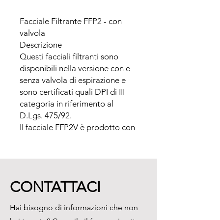
Facciale Filtrante FFP2 - con 
valvola

Descrizione

Questi facciali filtranti sono 
disponibili nella versione con e 
senza valvola di espirazione e 
sono certificati quali DPI di III 
categoria in riferimento al 
D.Lgs. 475/92.

Il facciale FFP2V è prodotto con 
la valvola di espirazione per un 
maggior comfort dell’ 
utilizzatore ed il facciale FFP2 
non possiede la valvola di 
CONTATTACI
espirazione.

I facciali sono stati testati in 
Hai bisogno di informazioni che non
conformità alla norma tecnica 