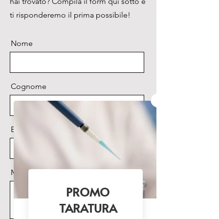
hai trovato? Compila il form qui sotto e
EN 149:2001+A1:2009 e 
classificati quali FFP2.

ti risponderemo il prima possibile!
Offrono una ridotta resistenza 
respiratoria e ottima efficienza 
Nome
filtrante.

Caratteristiche specifiche

• Formato pieghevole di facile 
Cognome
utilizzo e di massima igiene 
grazie all’ imbustamento 
sigillato di

Email
ogni singolo pezzo.

• La ripiegatura in senso 
orizzontale assicura un uso 
confortevole del facciale in 
Messaggio
combinazione

con occhiali e/o visiere, 
riducendone la possibilità d’ 
appannamento.
