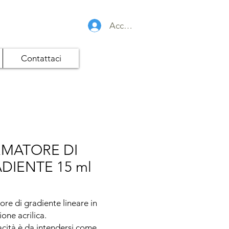
Accedi
Contattaci
MATORE DI
DIENTE 15 ml
re di gradiente lineare in 
one acrilica.

cità è da intendersi come 