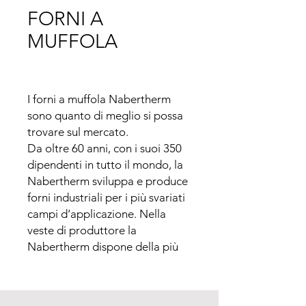
FORNI A
MUFFOLA
I forni a muffola Nabertherm 
sono quanto di meglio si possa 
trovare sul mercato.

Da oltre 60 anni, con i suoi 350 
dipendenti in tutto il mondo, la 
Nabertherm sviluppa e produce 
forni industriali per i più svariati 
campi d‘applicazione. Nella 
veste di produttore la 
Nabertherm dispone della più 
larga e più profonda gamma di 
forni a livello mondiale. 150.000 
clienti dislocati in oltre 100 Paesi 