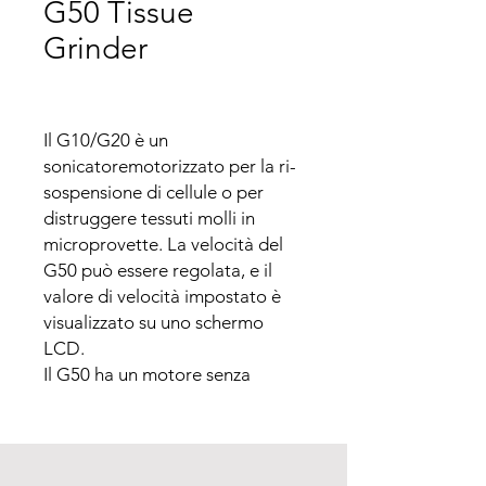
G50 Tissue
Grinder
Il G10/G20 è un 
sonicatoremotorizzato per la ri-
sospensione di cellule o per 
distruggere tessuti molli in 
microprovette. La velocità del 
G50 può essere regolata, e il 
valore di velocità impostato è 
visualizzato su uno schermo 
LCD.

Il G50 ha un motore senza 
spazzole. Il G50 ha un sistema di 
controllo di velocità costante, in 
modo che sia utilizzabile con 
campioni a carico pesante. Il 