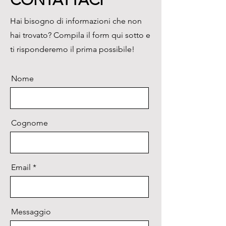
CONTATTACI
aumentare o diminuire la 
Hai bisogno di informazioni che non
temperatura può essere 
hai trovato? Compila il form qui sotto e
impostata secondo le necessità 
dell’utente.

ti risponderemo il prima possibile!
 Diverse modalità per il 
controllo della temperatura per 
Nome
ottenere la migliore 
compatibilità con il reagente.

 Schermo LCD di grandi 
dimensioni (10,4”), interfaccia di 
Cognome
funzionamento di facile utilizzo 
ed intuitiva.

 Protezione spegnimento 
Email
disponibile, i programmi 
possono continuare dopo il 
ripristino dell'alimentazione.

 Altezza e pressione del 
Messaggio
coperchio riscaldato possono 