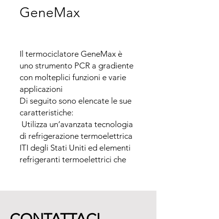
GeneMax
Il termociclatore GeneMax è 
uno strumento PCR a gradiente 
con molteplici funzioni e varie 
applicazioni

Di seguito sono elencate le sue 
caratteristiche:

 Utilizza un’avanzata tecnologia 
di refrigerazione termoelettrica 
ITI degli Stati Uniti ed elementi 
refrigeranti termoelettrici che 
sono costante di affidabilità e 
qualità.

 La temperatura può essere 
cambiata alla velocità di 
4°C/secondo. La velocità per 