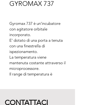
GYROMAX 737
Gyromax 737 è un’incubatore 
con agitatore orbitale 
incorporato.

E’ dotato di una porta a tenuta 
con una finestrella di 
ispezionamento.

La temperatura viene 
mantenuta costante attraverso il 
microprocessore.

Il range di temperatura è 
regolabile da +5°C sopra 
ambiente a 70°C (per il modello 
737)

La ventola, grande e silenziosa 
CONTATTACI
garantisce l’uniformità del 