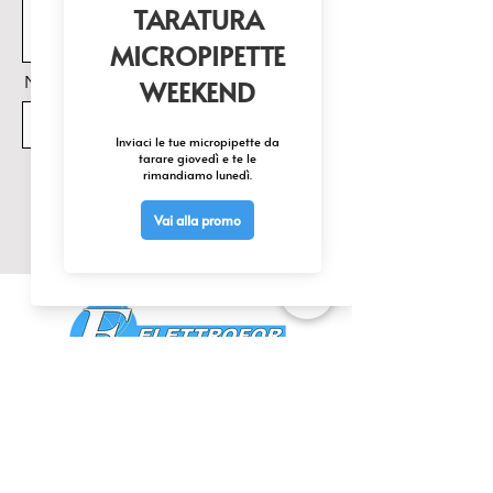
Nome Prodotto di interesse
Invia
CONTATTACI
0425 474533
comm@elettrofor.it