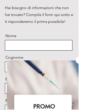
riscaldamento all’interno della 
Hai bisogno di informazioni che non
camera.

hai trovato? Compila il form qui sotto e
Il motore di agitazione opera 
con un range di velocità da 20 a 
ti risponderemo il prima possibile!
440rpm.

Il sistema di bilanciamento 
Nome
“triple-eccentric drive assicura 
una’agitazione precisa e 
silenziosa.

La piattaforma può alloggiare 
Cognome
beute e bottiglie fino a 6 litri: 
9x1000ml; 6x2000ml; 20x250ml; 
2x6000ml

Email
Le molle,intercambiabili tra di 
loro, permettono 
l’alloggiamento di beute con 
capacità differenti.
Messaggio