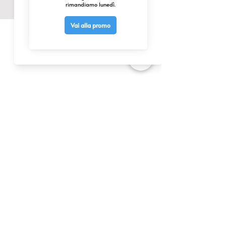
CONTATTACI
0425 474533
comm@elettrofor.it
Via della Cooperazione, 38-40
45100 Borsea (Ro) Italy
INFO