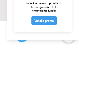
CONTATTACI
0425 474533
comm@elettrofor.it
Via della Cooperazione, 38-40
45100 Borsea (Ro) Italy
INFO