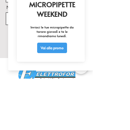
Nome Prodotto di interesse
Invia
CONTATTACI
0425 474533
comm@elettrofor.it
Via della Cooperazione, 38-40