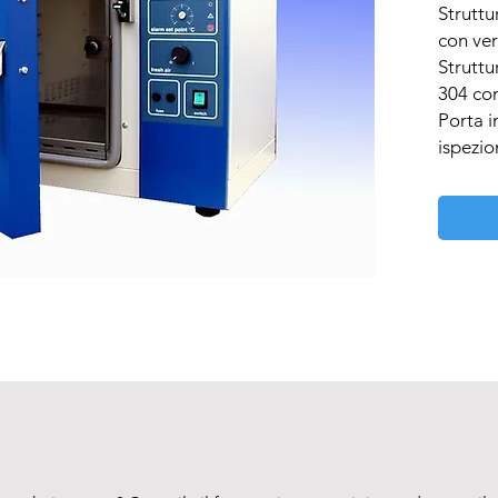
Struttu
con ver
Struttur
304 con
Porta in
ispezio
Isolame
naturale
Regolaz
temper
termor
digitale
Autotun
stabilità
Range 
ambient
a 37°C.

Precisi
Per un'