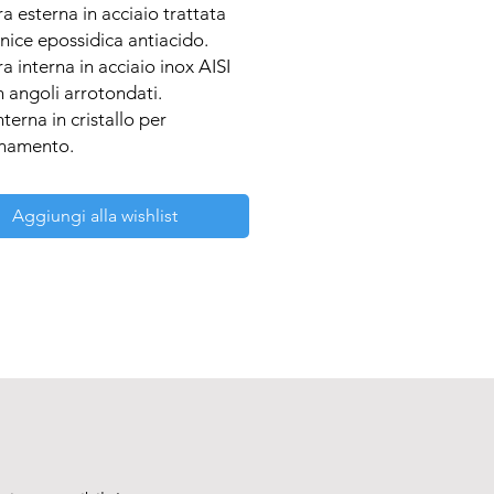
ra esterna in acciaio trattata 
nice epossidica antiacido.

a interna in acciaio inox AISI 
 angoli arrotondati.

terna in cristallo per 
namento.

nto termico con fibra minerale 
.

Aggiungi alla wishlist
ione elettronica della 
atura con 
egolatore/programmatore 
 P.I.D., con funzione 
ing per garantire buona 
.

di temperatura da +5°C sopra 
e a +80°C. Precisione ± 0,5°C 
one display ± 0,1°C.

ulteriore protezione 