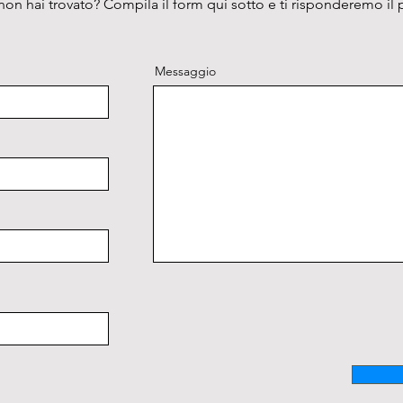
on hai trovato? Compila il form qui sotto e ti risponderemo il 
l'appar
termost
visivo e
Messaggio
Ripiani
acciaio 
Camino 
manuale
Element
con la 
camera 
riscald
Interru
indicat
Alimen
Classe 