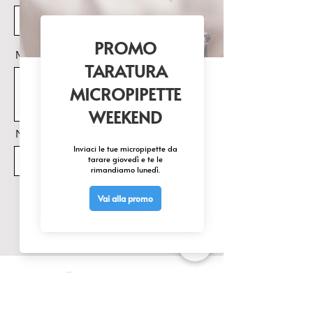
Circolazione naturale dell'aria 
attraverso i vassoi.

Umidità

Messaggio
Una vaschetta inox posta sul 
fondo permette di mantenere 
l’ambiente ad umidità costante
Nome Prodotto di interesse
Invia