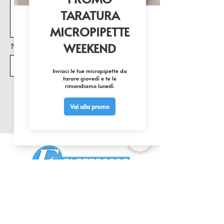
fondo permette di mantenere 
l’ambiente ad umidità costante
Nome Prodotto di interesse
Invia
CONTATTACI
0425 474533