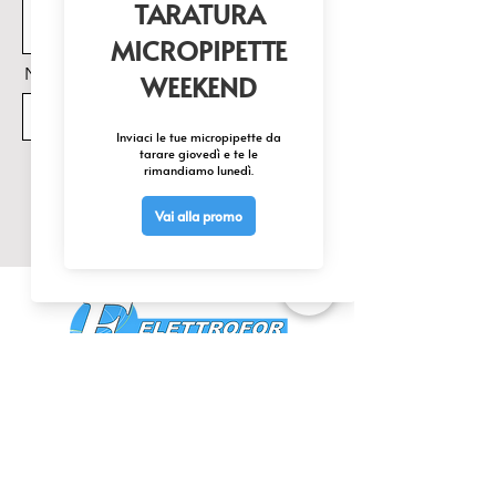
Nome Prodotto di interesse
Invia
CONTATTACI
0425 474533
comm@elettrofor.it