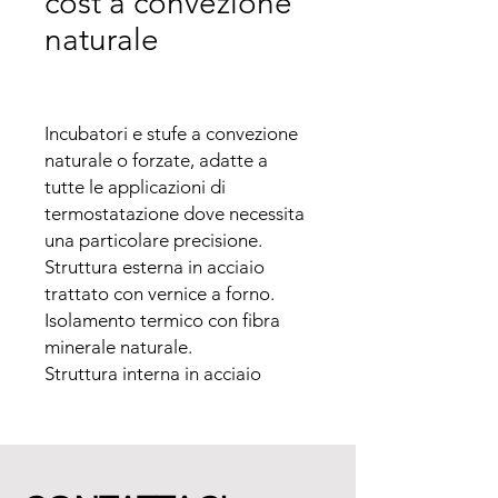
cost a convezione
naturale
Incubatori e stufe a convezione 
naturale o forzate, adatte a 
tutte le applicazioni di 
termostatazione dove necessita 
una particolare precisione.

Struttura esterna in acciaio 
trattato con vernice a forno.

Isolamento termico con fibra 
minerale naturale.

Struttura interna in acciaio 
inossidabile con bordi 
arrotondati.

Ripiani interni in acciaio 
grigliato anti ribaltamento 