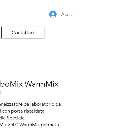
Accedi
Contattaci
boMix WarmMix
0
eizzatore da laboratorio da 
 con porta riscaldata

lla Speciale

ix 3500 WarmMix permette 