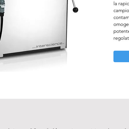
la rapi
campioni
contami
omogen
potente
regolat
condizio
nella c