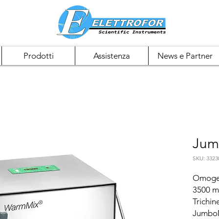
Prodotti
Assistenza
News e Partner
Jum
SKU: 3323
Omogen
3500 ml
Trichine
JumboM