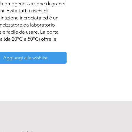
da omogeneizzazione di grandi 
. Evita tutti i rischi di 
nazione incrociata ed è un 
eizzatore da laboratorio 
 e facile da usare. La porta 
a (da 20°C a 50°C) offre le 
ni ideali per i test Trichinella 
arne di maiale.
Aggiungi alla wishlist